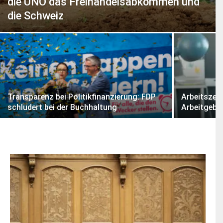
die UNO das Freihandelsabkommen und
dazu
hier.
die Schweiz
ABONNIEREN
Transparenz bei Politikfinanzierung: FDP
Arbeitszeit
schludert bei der Buchhaltung
Arbeitgebe