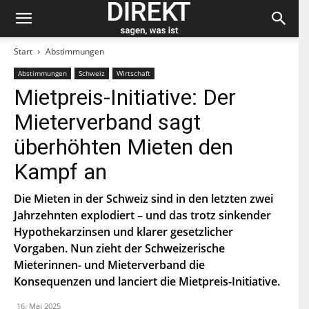
Start
Abstimmungen
Abstimmungen
Schweiz
Wirtschaft
Bleiben Sie auf dem neuesten Stand und
Mietpreis-Initiative: Der
abonnieren Sie unseren «direkt»-Newsletter.
Mieterverband sagt
V
überhöhten Mieten den
o
r
Kampf an
n
N
a
a
m
c
Die Mieten in der Schweiz sind in den letzten zwei
e
h
Jahrzehnten explodiert – und das trotz sinkender
E
n
-
a
Hypothekarzinsen und klarer gesetzlicher
M
m
Vorgaben. Nun zieht der Schweizerische
a
e
P
i
Mieterinnen- und Mieterverband die
L
l
Z
Konsequenzen und lanciert die Mietpreis-Initiative.
*
Indem Du Dich zum Newsletter einschreibst, stimmst Du
zu, dass die SP Dich auf dem Laufenden halten darf. Mehr
16. Mai 2025