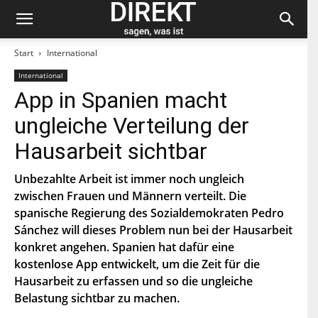
Start
International
International
Bleiben Sie auf dem neuesten Stand und
App in Spanien macht
abonnieren Sie unseren «direkt»-Newsletter.
ungleiche Verteilung der
V
Hausarbeit sichtbar
o
r
n
Unbezahlte Arbeit ist immer noch ungleich
N
a
a
zwischen Frauen und Männern verteilt. Die
m
c
e
spanische Regierung des Sozialdemokraten Pedro
h
E
n
Sánchez will dieses Problem nun bei der Hausarbeit
-
a
M
konkret angehen. Spanien hat dafür eine
m
a
e
P
kostenlose App entwickelt, um die Zeit für die
i
L
l
Hausarbeit zu erfassen und so die ungleiche
Z
*
Indem Du Dich zum Newsletter einschreibst, stimmst Du
Belastung sichtbar zu machen.
zu, dass die SP Dich auf dem Laufenden halten darf. Mehr