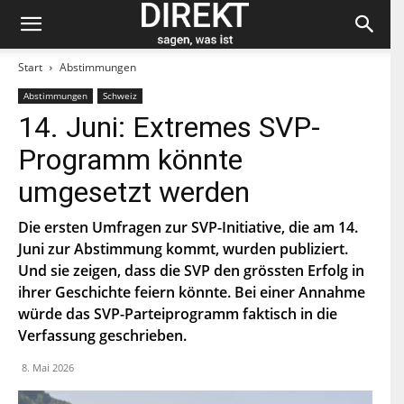
Start
Abstimmungen
Abstimmungen
Schweiz
Bleiben Sie auf dem neuesten Stand und
14. Juni: Extremes SVP-
abonnieren Sie unseren «direkt»-Newsletter.
Programm könnte
V
umgesetzt werden
o
r
n
Die ersten Umfragen zur SVP-Initiative, die am 14.
N
a
a
Juni zur Abstimmung kommt, wurden publiziert.
m
c
e
Und sie zeigen, dass die SVP den grössten Erfolg in
h
E
n
ihrer Geschichte feiern könnte. Bei einer Annahme
-
a
M
würde das SVP-Parteiprogramm faktisch in die
m
a
e
P
Verfassung geschrieben.
i
L
l
Z
*
8. Mai 2026
Indem Du Dich zum Newsletter einschreibst, stimmst Du
zu, dass die SP Dich auf dem Laufenden halten darf. Mehr