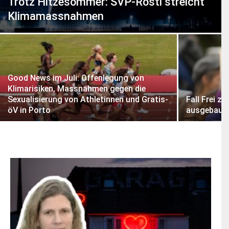
Trotz Hitzesommer: SVP-Rösti streicht
dazu
hier.
Klimamassnahmen
ABONNIEREN
Good News im Juli: Offenlegung von
Klimarisiken, Massnahmen gegen die
Sexualisierung von Athletinnen und Gratis-
Fall Frei z
öV in Porto
ausgebaut