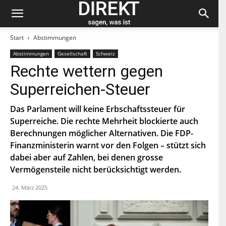
Start
Abstimmungen
Abstimmungen
Gesellschaft
Schweiz
Bleiben Sie auf dem neuesten Stand und
Rechte wettern gegen
abonnieren Sie unseren «direkt»-Newsletter.
Superreichen-Steuer
V
o
Das Parlament will keine Erbschaftssteuer für
r
Superreiche. Die rechte Mehrheit blockierte auch
n
N
a
Berechnungen möglicher Alternativen. Die FDP-
a
m
c
Finanzministerin warnt vor den Folgen – stützt sich
e
h
dabei aber auf Zahlen, bei denen grosse
E
n
-
a
Vermögensteile nicht berücksichtigt werden.
M
m
a
e
P
24. März 2025
i
L
l
Z
*
Indem Du Dich zum Newsletter einschreibst, stimmst Du
zu, dass die SP Dich auf dem Laufenden halten darf. Mehr