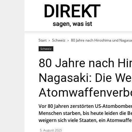
direkt
tand und abonnieren Sie
Start
Schweiz
80 Jahre nach Hiroshima und Nagasak
Schweiz
80 Jahre nach Hi
Nagasaki: Die Wel
Atomwaffenverb
Vor 80 Jahren zerstörten US-Atombombe
st, stimmst Du zu, dass die SP Dich auf
Menschen starben, bis heute leiden die 
ier.
weigern sich viele Staaten, ein Atomwaffe
5. August 2025