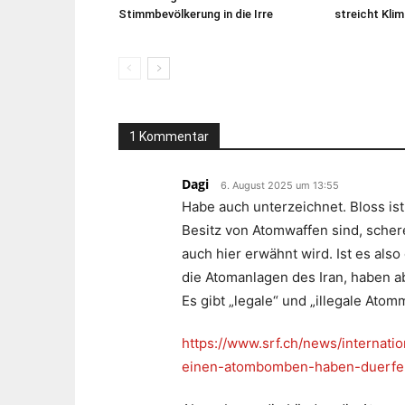
Stimmbevölkerung in die Irre
streicht Kl
1 Kommentar
Dagi
6. August 2025 um 13:55
Habe auch unterzeichnet. Bloss ist 
Besitz von Atomwaffen sind, schere
auch hier erwähnt wird. Ist es als
die Atomanlagen des Iran, haben a
Es gibt „legale“ und „illegale Atom
https://www.srf.ch/news/internat
einen-atombomben-haben-duerfen