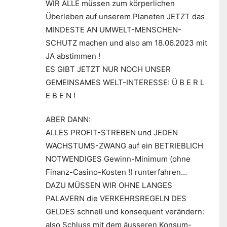
WIR ALLE müssen zum körperlichen
Überleben auf unserem Planeten JETZT das
MINDESTE AN UMWELT-MENSCHEN-
SCHUTZ machen und also am 18.06.2023 mit
JA abstimmen !
ES GIBT JETZT NUR NOCH UNSER
GEMEINSAMES WELT-INTERESSE: Ü B E R L
E B E N !
ABER DANN:
ALLES PROFIT-STREBEN und JEDEN
WACHSTUMS-ZWANG auf ein BETRIEBLICH
NOTWENDIGES Gewinn-Minimum (ohne
Finanz-Casino-Kosten !) runterfahren…
DAZU MÜSSEN WIR OHNE LANGES
PALAVERN die VERKEHRSREGELN DES
GELDES schnell und konsequent verändern:
also Schluss mit dem äusseren Konsum-