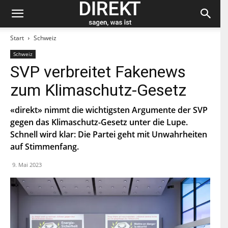
Start
Schweiz
Schweiz
Bleiben Sie auf dem neuesten Stand und
SVP verbreitet Fakenews
abonnieren Sie unseren «direkt»-Newsletter.
zum Klimaschutz-Gesetz
V
o
«direkt» nimmt die wichtigsten Argumente der SVP
r
gegen das Klimaschutz-Gesetz unter die Lupe.
n
N
a
Schnell wird klar: Die Partei geht mit Unwahrheiten
a
m
c
auf Stimmenfang.
e
h
E
n
9. Mai 2023
-
a
M
m
a
e
P
i
L
l
Z
*
Indem Du Dich zum Newsletter einschreibst, stimmst Du
zu, dass die SP Dich auf dem Laufenden halten darf. Mehr