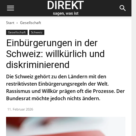
Start
Gesellschaft
Gesellschaft
Schweiz
Bleiben Sie auf dem neuesten Stand und
Einbürgerungen in der
abonnieren Sie unseren «direkt»-Newsletter.
Schweiz: willkürlich und
V
diskriminierend
o
r
n
Die Schweiz gehört zu den Ländern mit den
N
a
a
restriktivsten Einbürgerungsregeln der Welt.
m
c
e
Rassismus und Willkür prägen oft die Prozesse. Der
h
E
n
Bundesrat möchte jedoch nichts ändern.
-
a
M
m
a
11. Februar 2026
e
P
i
L
l
Z
*
Indem Du Dich zum Newsletter einschreibst, stimmst Du
zu, dass die SP Dich auf dem Laufenden halten darf. Mehr