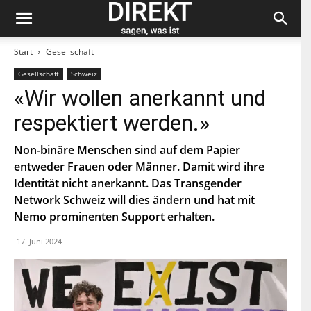
Start
Gesellschaft
Gesellschaft
Schweiz
Bleiben Sie auf dem neuesten Stand und
«Wir wollen anerkannt und
abonnieren Sie unseren «direkt»-Newsletter.
respektiert werden.»
V
o
Non-binäre Menschen sind auf dem Papier
r
entweder Frauen oder Männer. Damit wird ihre
n
N
a
Identität nicht anerkannt. Das Transgender
a
m
c
Network Schweiz will dies ändern und hat mit
e
h
Nemo prominenten Support erhalten.
E
n
-
a
M
17. Juni 2024
m
a
e
P
i
L
l
Z
*
Indem Du Dich zum Newsletter einschreibst, stimmst Du
zu, dass die SP Dich auf dem Laufenden halten darf. Mehr