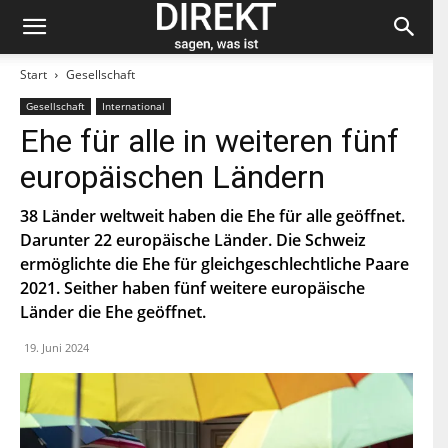
Start
Gesellschaft
Gesellschaft
International
Bleiben Sie auf dem neuesten Stand und
Ehe für alle in weiteren fünf
abonnieren Sie unseren «direkt»-Newsletter.
europäischen Ländern
V
o
38 Länder weltweit haben die Ehe für alle geöffnet.
r
Darunter 22 europäische Länder. Die Schweiz
n
N
a
ermöglichte die Ehe für gleichgeschlechtliche Paare
a
m
c
2021. Seither haben fünf weitere europäische
e
h
Länder die Ehe geöffnet.
E
n
-
a
M
19. Juni 2024
m
a
e
P
i
L
l
Z
*
Indem Du Dich zum Newsletter einschreibst, stimmst Du
zu, dass die SP Dich auf dem Laufenden halten darf. Mehr