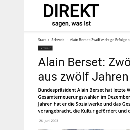
direkt
tand und abonnieren Sie
Start
Schweiz
Alain Berset: Zwölf wichtige Erfolge 
Schweiz
Alain Berset: Zwö
aus zwölf Jahren
Bundespräsident Alain Berset hat letzte 
Gesamterneuerungswahlen im Dezember nic
Jahren hat er die Sozialwerke und das Ges
st, stimmst Du zu, dass die SP Dich auf
vorangebracht, die Kultur gefördert und 
ier.
26. Juni 2023