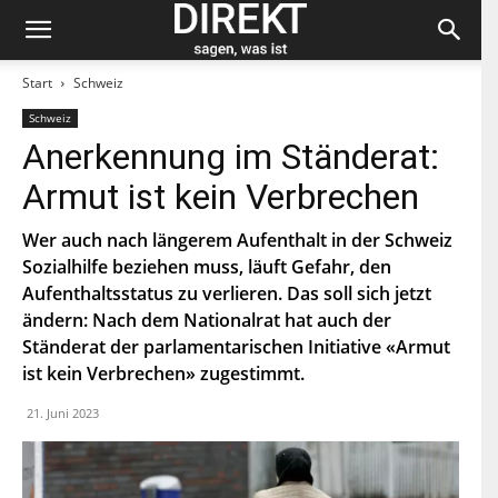
Start
Schweiz
Schweiz
Bleiben Sie auf dem neuesten Stand und
Anerkennung im Ständerat:
abonnieren Sie unseren «direkt»-Newsletter.
Armut ist kein Verbrechen
V
o
Wer auch nach längerem Aufenthalt in der Schweiz
r
Sozialhilfe beziehen muss, läuft Gefahr, den
n
N
a
Aufenthaltsstatus zu verlieren. Das soll sich jetzt
a
m
c
ändern: Nach dem Nationalrat hat auch der
e
h
Ständerat der parlamentarischen Initiative «Armut
E
n
-
a
ist kein Verbrechen» zugestimmt.
M
m
a
e
P
21. Juni 2023
i
L
l
Z
*
Indem Du Dich zum Newsletter einschreibst, stimmst Du
zu, dass die SP Dich auf dem Laufenden halten darf. Mehr