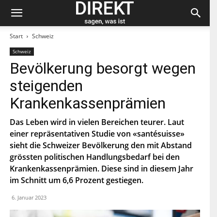
Start
Schweiz
Schweiz
Bleiben Sie auf dem neuesten Stand und
Bevölkerung besorgt wegen
abonnieren Sie unseren «direkt»-Newsletter.
steigenden
V
Krankenkassenprämien
o
r
n
Das Leben wird in vielen Bereichen teurer. Laut
N
a
a
einer repräsentativen Studie von «santésuisse»
m
c
e
sieht die Schweizer Bevölkerung den mit Abstand
h
E
n
grössten politischen Handlungsbedarf bei den
-
a
M
Krankenkassenprämien. Diese sind in diesem Jahr
m
a
e
P
im Schnitt um 6,6 Prozent gestiegen.
i
L
l
Z
*
6. Januar 2023
Indem Du Dich zum Newsletter einschreibst, stimmst Du
zu, dass die SP Dich auf dem Laufenden halten darf. Mehr