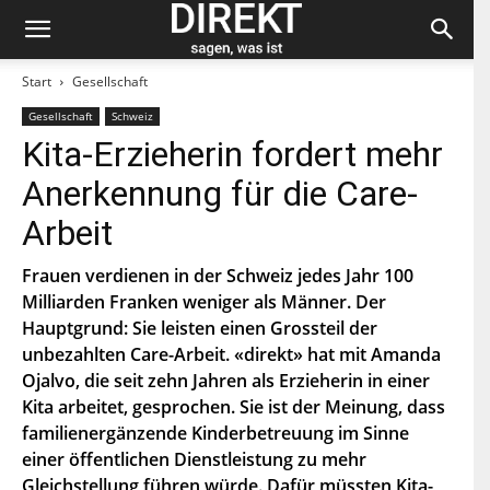
Start
Gesellschaft
Gesellschaft
Schweiz
Bleiben Sie auf dem neuesten Stand und
Kita-Erzieherin fordert mehr
abonnieren Sie unseren «direkt»-Newsletter.
Anerkennung für die Care-
V
Arbeit
o
r
n
Frauen verdienen in der Schweiz jedes Jahr 100
N
a
a
Milliarden Franken weniger als Männer. Der
m
c
e
Hauptgrund: Sie leisten einen Grossteil der
h
E
n
unbezahlten Care-Arbeit. «direkt» hat mit Amanda
-
a
M
Ojalvo, die seit zehn Jahren als Erzieherin in einer
m
a
e
P
Kita arbeitet, gesprochen. Sie ist der Meinung, dass
i
L
l
familienergänzende Kinderbetreuung im Sinne
Z
*
Indem Du Dich zum Newsletter einschreibst, stimmst Du
einer öffentlichen Dienstleistung zu mehr
zu, dass die SP Dich auf dem Laufenden halten darf. Mehr
Gleichstellung führen würde. Dafür müssten Kita-