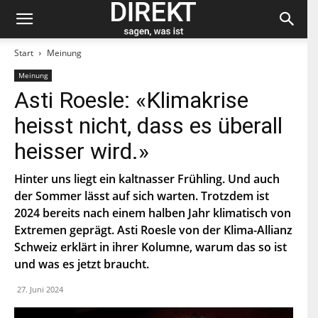
Start
Meinung
Meinung
Bleiben Sie auf dem neuesten Stand und
Asti Roesle: «Klimakrise
abonnieren Sie unseren «direkt»-Newsletter.
heisst nicht, dass es überall
V
heisser wird.»
o
r
n
Hinter uns liegt ein kaltnasser Frühling. Und auch
N
a
a
der Sommer lässt auf sich warten. Trotzdem ist
m
c
e
2024 bereits nach einem halben Jahr klimatisch von
h
E
n
Extremen geprägt. Asti Roesle von der Klima-Allianz
-
a
M
Schweiz erklärt in ihrer Kolumne, warum das so ist
m
a
e
P
und was es jetzt braucht.
i
L
l
Z
*
27. Juni 2024
Indem Du Dich zum Newsletter einschreibst, stimmst Du
zu, dass die SP Dich auf dem Laufenden halten darf. Mehr