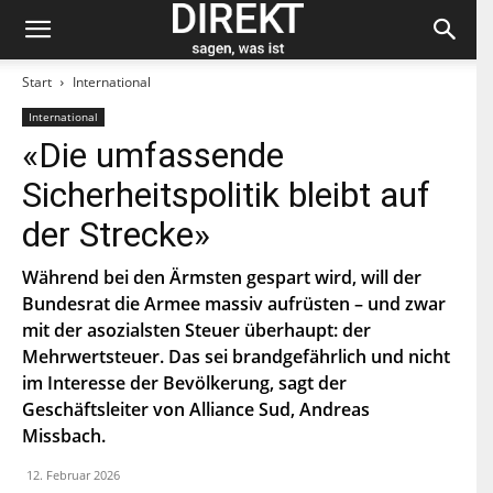
Start
International
International
Bleiben Sie auf dem neuesten Stand und
«Die umfassende
abonnieren Sie unseren «direkt»-Newsletter.
Sicherheitspolitik bleibt auf
V
der Strecke»
o
r
n
Während bei den Ärmsten gespart wird, will der
N
a
a
Bundesrat die Armee massiv aufrüsten – und zwar
m
c
e
mit der asozialsten Steuer überhaupt: der
h
E
n
Mehrwertsteuer. Das sei brandgefährlich und nicht
-
a
M
im Interesse der Bevölkerung, sagt der
m
a
e
P
Geschäftsleiter von Alliance Sud, Andreas
i
L
l
Missbach.
Z
*
Indem Du Dich zum Newsletter einschreibst, stimmst Du
zu, dass die SP Dich auf dem Laufenden halten darf. Mehr
12. Februar 2026