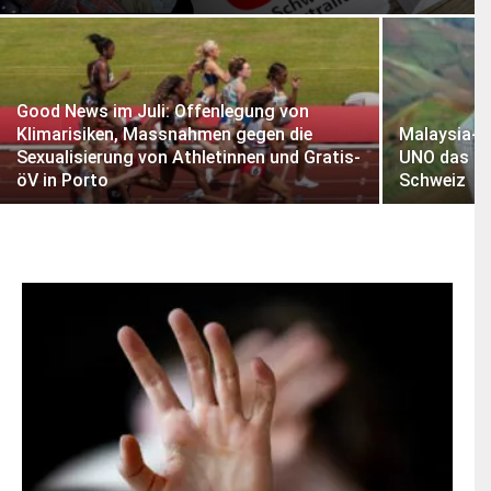
dazu
hier.
ABONNIEREN
Good News im Juli: Offenlegung von
Klimarisiken, Massnahmen gegen die
Malaysia-Re
Sexualisierung von Athletinnen und Gratis-
UNO das Fr
öV in Porto
Schweiz