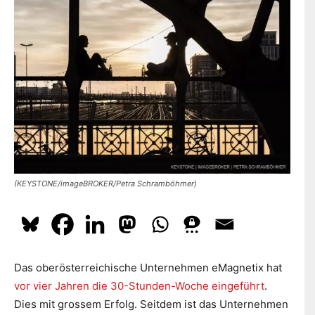
dazu
hier.
ABONNIEREN
(KEYSTONE/imageBROKER/Petra Schramböhmer)
Das oberösterreichische Unternehmen eMagnetix hat
vor vier Jahren die 30-Stunden-Woche eingeführt
.
Dies mit grossem Erfolg. Seitdem ist das Unternehmen