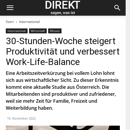
Start
International
International
Wirtschaft
Wissen
Bleiben Sie auf dem neuesten Stand und
30-Stunden-Woche steigert
abonnieren Sie unseren «direkt»-Newsletter.
Produktivität und verbessert
V
Work-Life-Balance
o
r
n
Eine Arbeitszeitverkürzung bei vollem Lohn lohnt
N
a
a
sich aus wirtschaftlicher Sicht. Zu dieser Erkenntnis
m
c
e
kommt eine aktuelle Studie aus Österreich. Die
h
E
n
Mitarbeitenden sind produktiver und zufriedener,
-
a
M
weil sie mehr Zeit für Familie, Freizeit und
m
a
e
P
Weiterbildung haben.
i
L
l
Z
*
10. November 2022
Indem Du Dich zum Newsletter einschreibst, stimmst Du
zu, dass die SP Dich auf dem Laufenden halten darf. Mehr