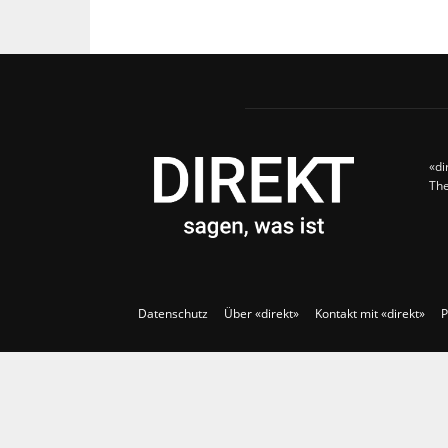
«di
The
Datenschutz
Über «direkt»
Kontakt mit «direkt»
P