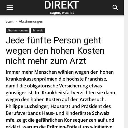
Start
Abstimmungen
Abstimmungen
Schweiz
Bleiben Sie auf dem neuesten Stand und
Jede fünfte Person geht
abonnieren Sie unseren «direkt»-Newsletter.
wegen den hohen Kosten
V
nicht mehr zum Arzt
o
r
n
Immer mehr Menschen wählen wegen den hohen
N
a
a
Krankenkassenprämien die höchste Franchise,
m
c
e
damit die obligatorische Versicherung etwas
h
E
n
günstiger ist. Im Krankheitsfall verzichten sie dann
-
a
M
wegen den hohen Kosten auf den Arztbesuch.
m
a
e
P
Philippe Luchsinger, Hausarzt und Präsident des
i
L
l
Berufsverbands Haus- und Kinderärzte Schweiz
Z
*
Indem Du Dich zum Newsletter einschreibst, stimmst Du
mfe, zeigt die gefährlichen Konsequenzen auf und
zu, dass die SP Dich auf dem Laufenden halten darf. Mehr
erklärt, warum die Prämien-Entlastungs-Initiative