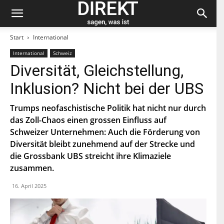
Start
International
International
Schweiz
Bleiben Sie auf dem neuesten Stand und
Diversität, Gleichstellung,
abonnieren Sie unseren «direkt»-Newsletter.
Inklusion? Nicht bei der UBS
V
o
Trumps neofaschistische Politik hat nicht nur durch
r
das Zoll-Chaos einen grossen Einfluss auf
n
N
a
Schweizer Unternehmen: Auch die Förderung von
a
m
c
Diversität bleibt zunehmend auf der Strecke und
e
h
die Grossbank UBS streicht ihre Klimaziele
E
n
-
a
zusammen.
M
m
a
e
P
16. April 2025
i
L
l
Z
*
Indem Du Dich zum Newsletter einschreibst, stimmst Du
zu, dass die SP Dich auf dem Laufenden halten darf. Mehr