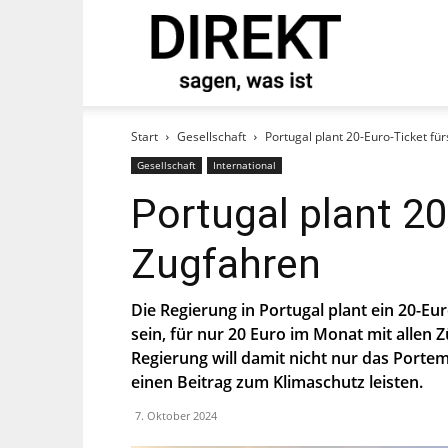
direkt
tand und abonnieren Sie
Start
Gesellschaft
Portugal plant 20-Euro-Ticket fü
Gesellschaft
International
Portugal plant 20
Zugfahren
Die Regierung in Portugal plant ein 20-Eur
sein, für nur 20 Euro im Monat mit allen
Regierung will damit nicht nur das Port
st, stimmst Du zu, dass die SP Dich auf
einen Beitrag zum Klimaschutz leisten.
ier.
7. Oktober 2024