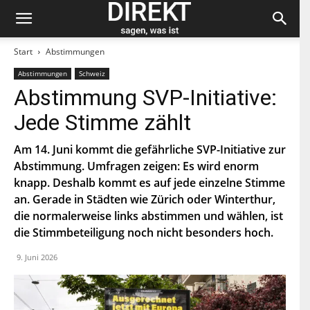
Start
Abstimmungen
Abstimmungen
Schweiz
Bleiben Sie auf dem neuesten Stand und
Abstimmung SVP-Initiative:
abonnieren Sie unseren «direkt»-Newsletter.
Jede Stimme zählt
V
o
Am 14. Juni kommt die gefährliche SVP-Initiative zur
r
Abstimmung. Umfragen zeigen: Es wird enorm
n
N
a
knapp. Deshalb kommt es auf jede einzelne Stimme
a
m
c
an. Gerade in Städten wie Zürich oder Winterthur,
e
h
die normalerweise links abstimmen und wählen, ist
E
n
-
a
die Stimmbeteiligung noch nicht besonders hoch.
M
m
a
e
P
9. Juni 2026
i
L
l
Z
*
Indem Du Dich zum Newsletter einschreibst, stimmst Du
zu, dass die SP Dich auf dem Laufenden halten darf. Mehr