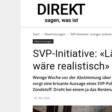
direkt
tand und abonnieren Sie
Start
Abstimmungen
SVP-Initiative: «Länger arbeit
Abstimmungen
SVP-Initiative: «
wäre realistisch»
Wenige Woche vor der Abstimmung über di
sorgt eine brisante Aussage eines SVP-Pol
Zündstoff: Droht bei einem Ja das Rentena
st, stimmst Du zu, dass die SP Dich auf
26. Mai 2026
ier.