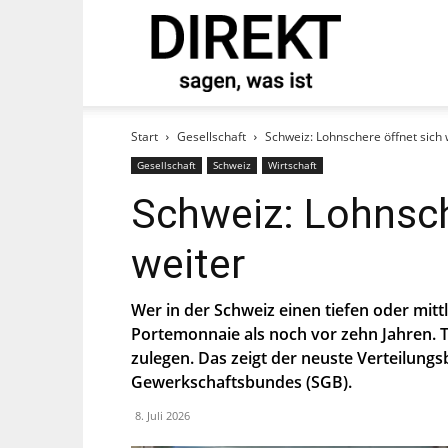
direkt
tand und abonnieren Sie
Start
Gesellschaft
Schweiz: Lohnschere öffnet sich 
Gesellschaft
Schweiz
Wirtschaft
Schweiz: Lohnsch
weiter
Wer in der Schweiz einen tiefen oder mitt
Portemonnaie als noch vor zehn Jahren. 
zulegen. Das zeigt der neuste Verteilung
st, stimmst Du zu, dass die SP Dich auf
Gewerkschaftsbundes (SGB).
ier.
8. Juli 2026