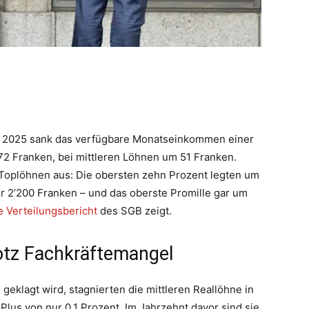
nd 2025 sank das verfügbare Monatseinkommen einer
72 Franken, bei mittleren Löhnen um 51 Franken.
Toplöhnen aus: Die obersten zehn Prozent legten um
r 2’200 Franken – und das oberste Promille gar um
 Verteilungsbericht
des SGB zeigt.
otz Fachkräftemangel
eklagt wird, stagnierten die mittleren Reallöhne in
 Plus von nur 0,1 Prozent. Im Jahrzehnt davor sind sie