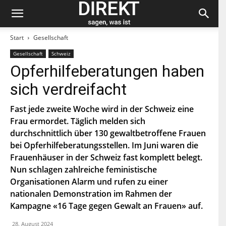
Start
Gesellschaft
Gesellschaft
Schweiz
Bleiben Sie auf dem neuesten Stand und
Opferhilfeberatungen haben
abonnieren Sie unseren «direkt»-Newsletter.
sich verdreifacht
V
o
Fast jede zweite Woche wird in der Schweiz eine
r
Frau ermordet. Täglich melden sich
n
N
a
durchschnittlich über 130 gewaltbetroffene Frauen
a
m
c
bei Opferhilfeberatungsstellen. Im Juni waren die
e
h
Frauenhäuser in der Schweiz fast komplett belegt.
E
n
-
a
Nun schlagen zahlreiche feministische
M
m
Organisationen Alarm und rufen zu einer
a
e
P
i
nationalen Demonstration im Rahmen der
L
l
Z
Kampagne «16 Tage gegen Gewalt an Frauen» auf.
*
Indem Du Dich zum Newsletter einschreibst, stimmst Du
zu, dass die SP Dich auf dem Laufenden halten darf. Mehr
28. August 2024