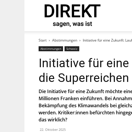
direkt
tand und abonnieren Sie
Start
Abstimmungen
Initiative für eine Zukunft: L
Abstimmungen
Schweiz
Initiative für ein
die Superreichen
Die Initiative für eine Zukunft möchte ei
Millionen Franken einführen. Bei Annahme 
Bekämpfung des Klimawandels bei gleich
st, stimmst Du zu, dass die SP Dich auf
werden. Kritiker:innen befürchten hinge
ier.
das wirklich?
22. Oktober 2025