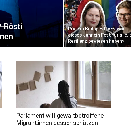
-Rösti
Pride in Budapest: «Es war
hmen
dieses Jahr ein Fest für alle, 
Resilienz bewiesen haben»
Parlament will gewaltbetroffene
Migrant:innen besser schützen