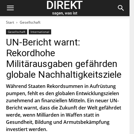
Start
Gesellschaft
Gesellschaft
International
Bleiben Sie auf dem neuesten Stand und
UN-Bericht warnt:
abonnieren Sie unseren «direkt»-Newsletter.
Rekordhohe
V
Militärausgaben gefährden
o
r
globale Nachhaltigkeitsziele
n
N
a
a
m
c
Während Staaten Rekordsummen in Aufrüstung
e
h
pumpen, fehlt es den globalen Entwicklungszielen
E
n
-
a
zunehmend an finanziellen Mitteln. Ein neuer UN-
M
m
Bericht warnt, dass die Zukunft der Welt gefährdet
a
e
P
i
werde, wenn Milliarden in Waffen statt in
L
l
Z
Gesundheit, Bildung und Armutsbekämpfung
*
Indem Du Dich zum Newsletter einschreibst, stimmst Du
investiert werden.
zu, dass die SP Dich auf dem Laufenden halten darf. Mehr