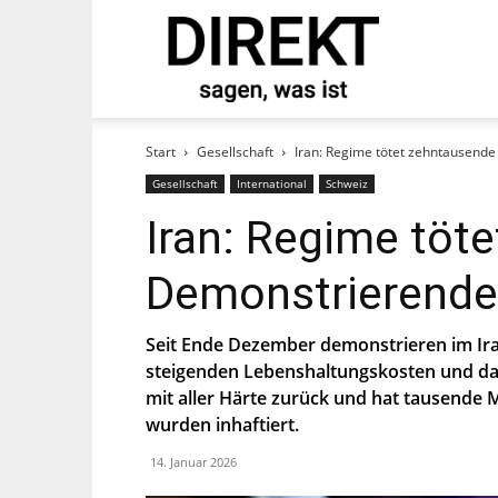
direkt
tand und abonnieren Sie
Start
Gesellschaft
Iran: Regime tötet zehntausend
Gesellschaft
International
Schweiz
Iran: Regime töt
Demonstrierende
Seit Ende Dezember demonstrieren im Ir
steigenden Lebenshaltungskosten und das
mit aller Härte zurück und hat tausende
st, stimmst Du zu, dass die SP Dich auf
wurden inhaftiert.
ier.
14. Januar 2026