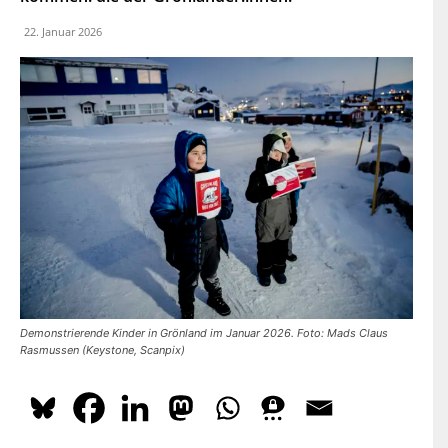
dazu
hier.
22. Januar 2026
ABONNIEREN
Demonstrierende Kinder in Grönland im Januar 2026. Foto: Mads Claus
Rasmussen (Keystone, Scanpix)