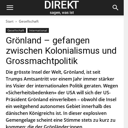
Start
Gesellschaft
Gesellschaft
International
Bleiben Sie auf dem neuesten Stand und
Grönland – gefangen
abonnieren Sie unseren «direkt»-Newsletter.
zwischen Kolonialismus und
V
Grossmachtpolitik
o
r
n
Die grösste Insel der Welt, Grönland, ist seit
N
a
a
Trumps Amtsantritt vor einem Jahr immer stärker
m
c
e
ins Visier der internationalen Politik geraten. Wegen
h
E
n
«Sicherheitsbedenken» der USA will sich der US-
-
a
M
Präsident Grönland einverleiben – obwohl die Insel
m
a
e
P
ein weitgehend autonomes Gebiet innerhalb des
i
L
l
dänischen Königreichs ist. In dieser explosiven
Z
*
Indem Du Dich zum Newsletter einschreibst, stimmst Du
Gemengelage scheint eine Stimme stets zu kurz zu
zu, dass die SP Dich auf dem Laufenden halten darf. Mehr
kommen: die der Grönländer:innen.