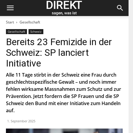
Start
Gesellschaft
Gesellschaft
Schweiz
Bleiben Sie auf dem neuesten Stand und
Bereits 23 Femizide in der
abonnieren Sie unseren «direkt»-Newsletter.
Schweiz: SP lanciert
V
Initiative
o
r
n
Alle 11 Tage stirbt in der Schweiz eine Frau durch
N
a
a
geschlechtsspezifische Gewalt – und noch immer
m
c
e
fehlen wirksame Massnahmen zum Schutz und zur
h
E
n
Prävention. Jetzt fordern die SP Frauen und die SP
-
a
M
Schweiz den Bund mit einer Initiative zum Handeln
m
a
e
P
auf.
i
L
l
Z
*
1. September 2025
Indem Du Dich zum Newsletter einschreibst, stimmst Du
zu, dass die SP Dich auf dem Laufenden halten darf. Mehr