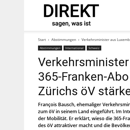
direkt
tand und abonnieren Sie
Start
Abstimmungen
Verkehrsminister aus Luxembu
Abstimmungen
International
Schweiz
Verkehrsministe
365-Franken-Abo
Zürichs öV stärk
François Bausch, ehemaliger Verkehrsmi
st, stimmst Du zu, dass die SP Dich auf
zum öV in seinem Land eingeführt. Im Int
ier.
der Mobilität. Er erklärt, wieso die 365-Fr
des öV attraktiver macht und die Bevölker